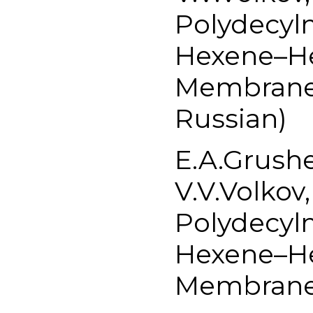
Polydecylm
Hexene–He
Membrane 
Russian)
E.A.Grush
V.V.Volkov,
Polydecylm
Hexene–He
Membrane 