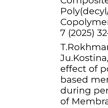
Composit
Poly(decyl
Copolymer
7 (2025) 3
T.Rokhman
Ju.Kostina,
effect of 
based mem
during per
of Membra