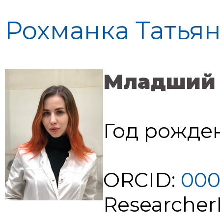
Рохманка Татья
Младший 
Год рожден
ORCID:
000
Researcher