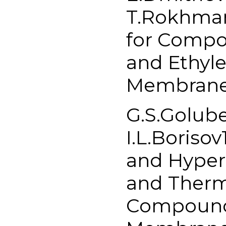
T.Rokhman
for Compo
and Ethyle
Membranes
G.S.Golube
I.L.Boriso
and Hyperc
and Therm
Compound