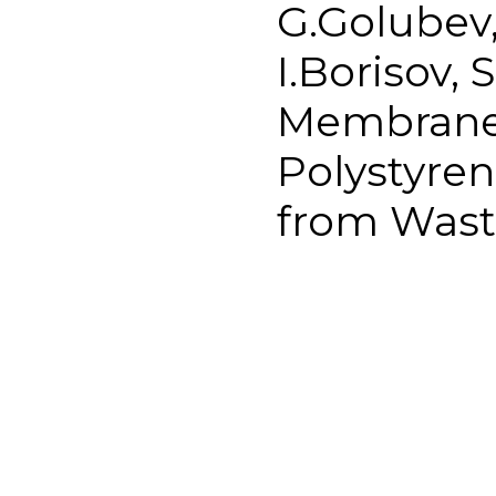
G.Golubev,
I.Borisov, 
Membranes
Polystyre
from Waste