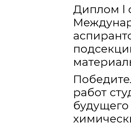
Диплом l 
Междунар
аспиранто
подсекци
материалы
Победите
работ сту
будущего 
химически