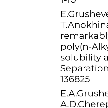
E.Grusheve
T.Anokhina
remarkably
poly(n-Alk
solubility
Separation
136825
E.A.Grush
A.D.Cherep