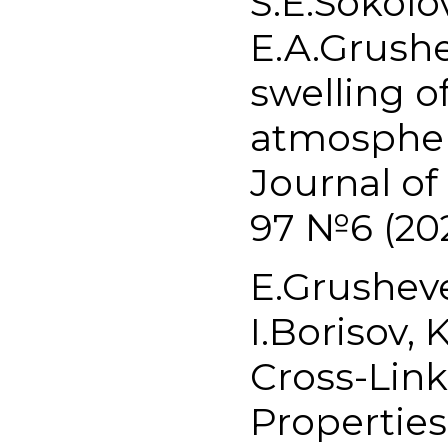
S.E.Sokolo
E.A.Grush
swelling o
atmospher
Journal o
97 №6 (202
E.Grusheve
I.Borisov, 
Cross-Link
Properties