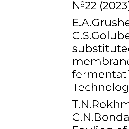
№22 (2023
Е.А.Grushe
G.S.Golubev
substitut
membrane 
fermentat
Technologi
T.N.Rokhm
G.N.Bondar