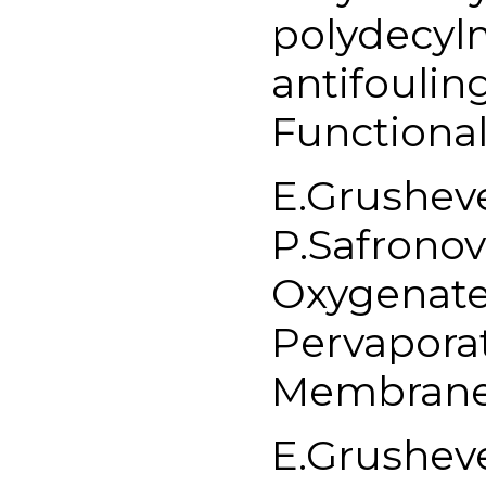
polydecyl
antifouli
Functional
E.Grushev
P.Safronov
Oxygenate
Pervaporat
Membranes
E.Grushev