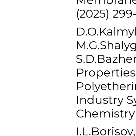
(2025) 299-
D.O.Kalmyk
M.G.Shalyg
S.D.Bazhe
Propertie
Polyether
Industry S
Chemistry 
I.L.Boriso