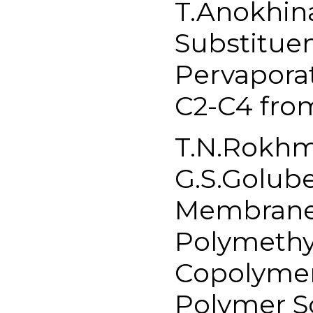
T.Anokhina
Substitue
Pervaporat
C2-C4 from
T.N.Rokhm
G.S.Golube
Membranes
Polymethy
Copolymer:
Polymer S