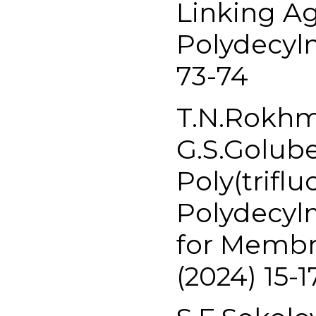
Linking Ag
Polydecyl
73-74
T.N.Rokhma
G.S.Golube
Poly(trifl
Polydecyl
for Membr
(2024) 15-1