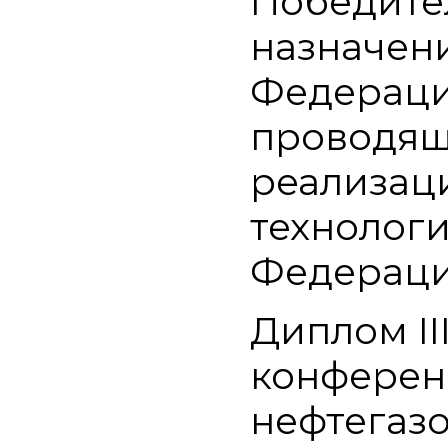
Победител
назначен
Федераци
проводящ
реализац
технолог
Федерац
Диплом II
конферен
нефтегазо