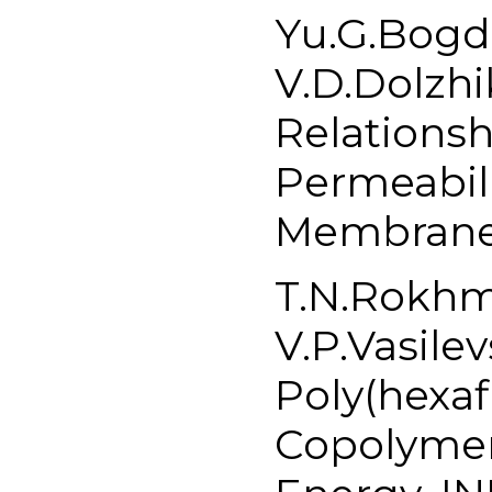
Yu.G.Bogda
V.D.Dolzh
Relations
Permeabili
Membranes.
T.N.Rokhm
V.P.Vasile
Poly(hexaf
Copolymer