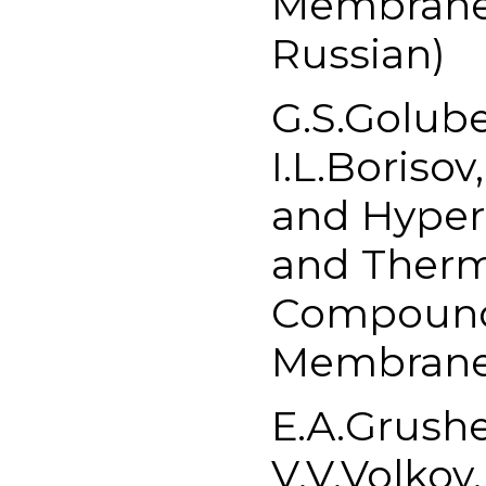
Membrane 
Russian)
G.S.Golube
I.L.Boriso
and Hyperc
and Therm
Compound
Membrane 
Е.А.Grush
V.V.Volkov,