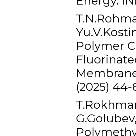
Energy. IN
T.N.Rohman
Yu.V.Kosti
Polymer 
Fluorinate
Membranes
(2025) 44-
T.Rokhman
G.Golubev, 
Polymethy