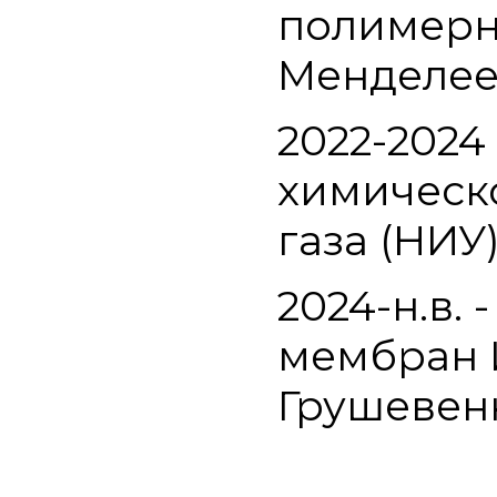
полимерны
Менделее
2022-2024
химическо
газа (НИУ
2024-н.в.
мембран 
Грушевенк