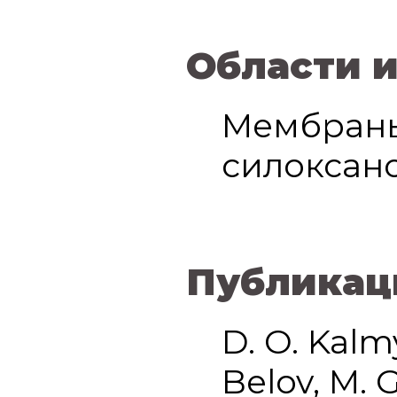
Области 
Мембраны
силоксано
Публикац
D. O. Kalmy
Belov, M. 