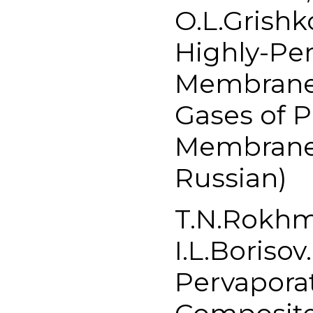
O.L.Grishk
Highly-Pe
Membranes
Gases of 
Membrane T
Russian)
T.N.Rokhm
I.L.Borisov
Pervaporat