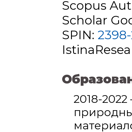
Scopus Aut
Scholar Go
SPIN:
2398-
IstinaResea
Образова
2018-2022
природны
материало