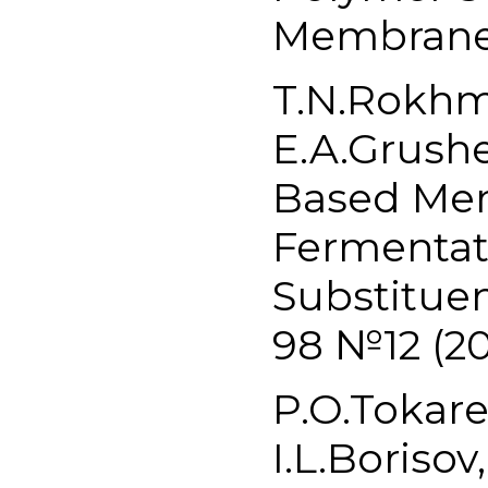
Membrane 
T.N.Rokhma
E.A.Grushe
Based Mem
Fermentati
Substituen
98 №12 (2
P.O.Tokar
I.L.Borisov