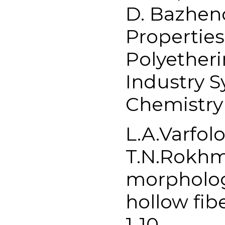
D. Bazhen
Propertie
Polyether
Industry S
Chemistry 
L.A.Varfol
T.N.Rokhm
morpholog
hollow fib
1-10