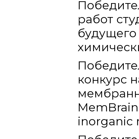
Победите
работ сту
будущего 
химически
Победите
конкурс н
мембранн
MemBrain)»
inorganic