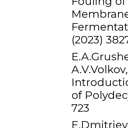
Fouling of
Membranes
Fermentati
(2023) 382
E.A.Grushe
A.V.Volkov
Introducti
of Polydec
723
E.Dmitriev