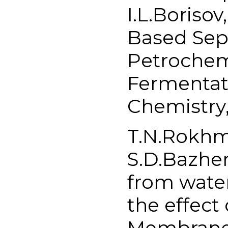
I.L.Boriso
Based Sep
Petrochem
Fermentat
Chemistry,
T.N.Rokhma
S.D.Bazhen
from wate
the effect 
Membranes