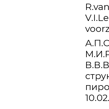
R.van
V.I.
voorz
А.П.
М.И.
В.В.
стру
пиро
10.02