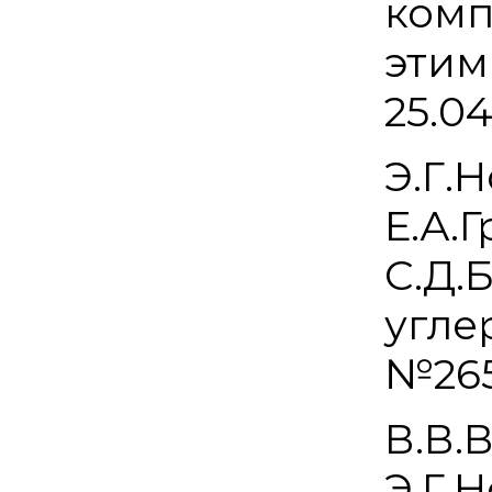
комп
этим
25.04
Э.Г.
Е.А.
С.Д.
угле
№265
В.В.
Э.Г.