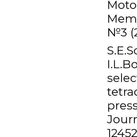
Moto
Memb
№3 (2
S.E.S
I.L.B
sele
tetra
press
Journ
1245