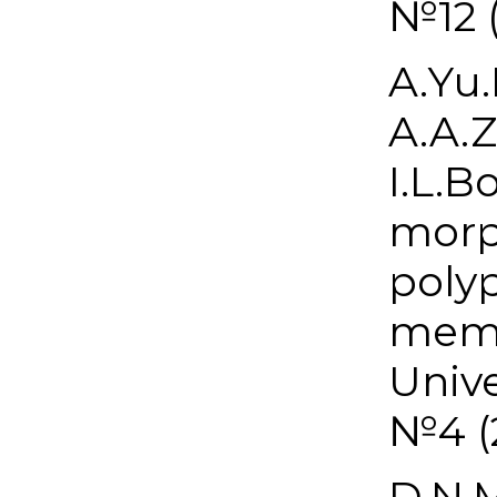
№12 (
A.Yu.
A.A.Z
I.L.B
morp
polyp
memb
Unive
№4 (2
D.N.M