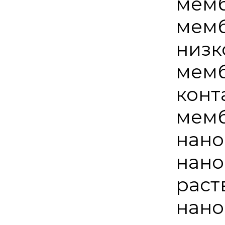
мемб
мемб
низк
мемб
конт
мемб
нано
нано
раст
нано