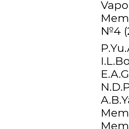
Vapo
Memb
№4 (2
P.Yu.
I.L.Bo
E.A.G
N.D.P
A.B.Y
Memb
Memb