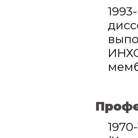
1993
дисс
выпо
ИНХС
мемб
Профе
1970