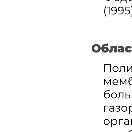
(1995)
Облас
Поли
мемб
боль
газо
орга