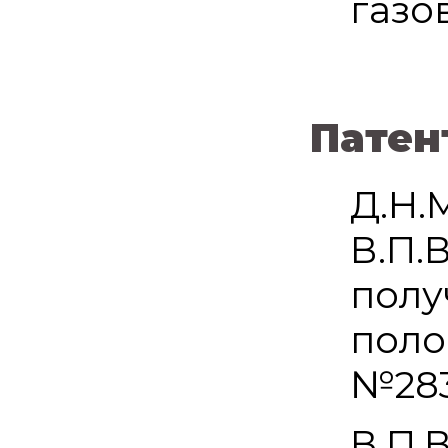
газо
Патен
Д.Н.
В.П.
полу
поло
№283
В.П.