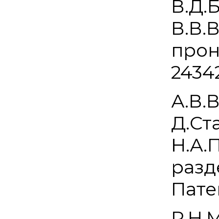
В.Д.
В.В.
прон
24342
А.В.
Д.Ст
Н.А.
разд
Пате
P.H.M