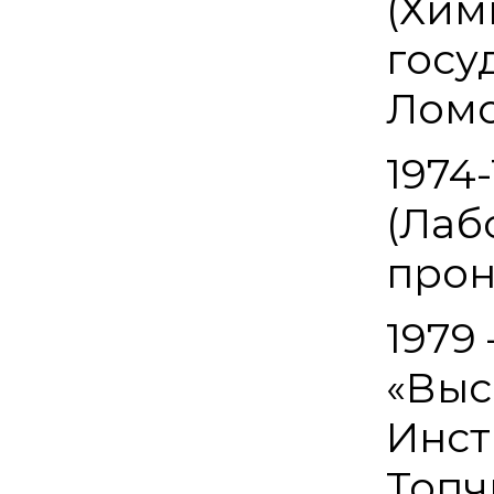
(Хим
госу
Ломо
1974
(Лаб
прон
1979 
«Выс
Инст
Топч