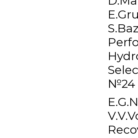
D.Mat
E.Gru
S.Baz
Perf
Hydr
Sele
№24 
E.G.N
V.V.V
Reco