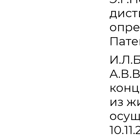
дист
опре
Патен
И.Л.
А.В.
конц
из ж
осущ
10.11