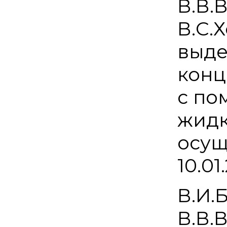
В.В.
В.С.
выде
конц
с по
жидк
осущ
10.01
В.И.
В.В.