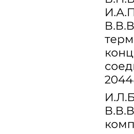
И.А.
В.В.
терм
конц
соед
2044
И.Л.
В.В.
комп