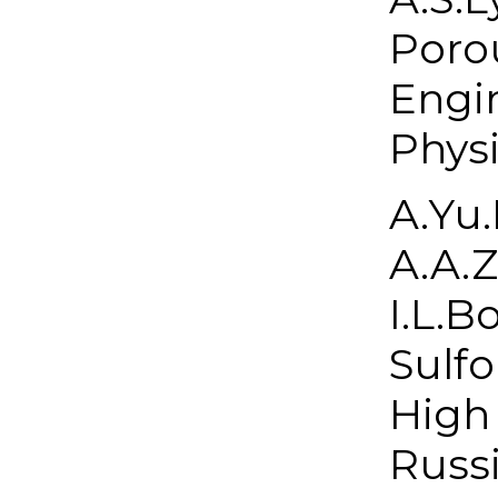
Porou
Engin
Physi
A.Yu.
A.A.Z
I.L.B
Sulfo
High
Russi