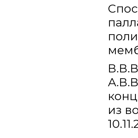
Спос
палл
поли
мемб
В.В.
А.В.
конц
из в
10.11.