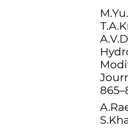
M.Yu.
T.A.K
A.V.D
Hydr
Modi
Journ
865–
A.Rae
S.Kha