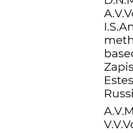
А.V.V
I.S.A
meth
base
Zapis
Estes
Russ
A.V.M
V.V.V