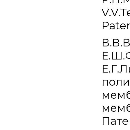
V.V.
Pate
В.В.
Е.Ш.
Е.Г.
поли
мемб
мемб
Пате