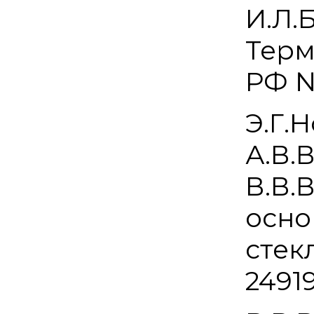
И.Л.
Терм
РФ №
Э.Г.
А.В.
В.В.
осно
стек
24919