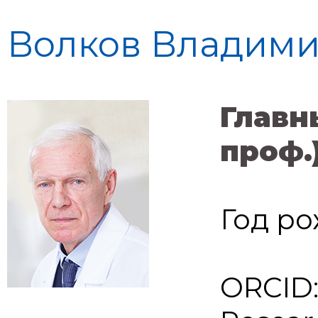
Волков Владими
Главн
проф.
Год ро
ORCID