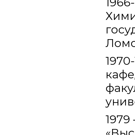
1966
Хими
госу
Ломо
1970
кафе
факу
унив
1979 
«Выс