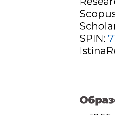
Resear
Scopus
Schola
SPIN:
7
IstinaR
Образ