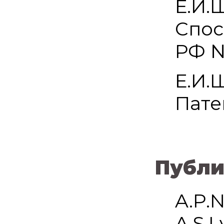
Е.И.
Спос
РФ №
Е.И.
Пате
Публи
A.P.N
A.S.L